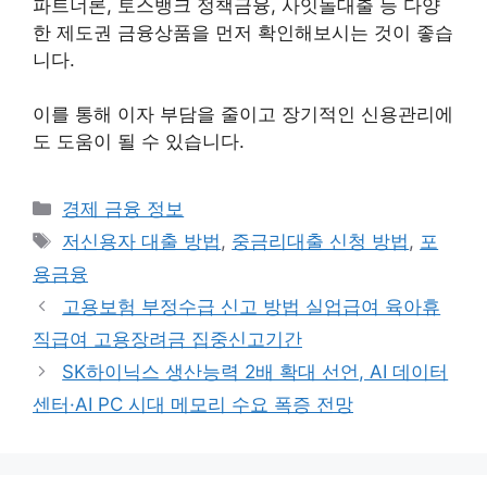
파트너론, 토스뱅크 정책금융, 사잇돌대출 등 다양
한 제도권 금융상품을 먼저 확인해보시는 것이 좋습
니다.
이를 통해 이자 부담을 줄이고 장기적인 신용관리에
도 도움이 될 수 있습니다.
카
경제 금융 정보
테
태
저신용자 대출 방법
,
중금리대출 신청 방법
,
포
고
그
용금융
리
고용보험 부정수급 신고 방법 실업급여 육아휴
직급여 고용장려금 집중신고기간
SK하이닉스 생산능력 2배 확대 선언, AI 데이터
센터·AI PC 시대 메모리 수요 폭증 전망