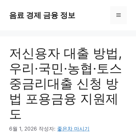
컨
텐
음료 경제 금융 정보
메
츠
로
뉴
건
너
저신용자 대출 방법,
뛰
기
우리·국민·농협·토스
중금리대출 신청 방
법 포용금융 지원제
도
6월 1, 2026
작성자:
좋은차 마시기