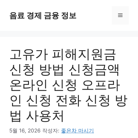
컨
텐
음료 경제 금융 정보
메
츠
로
뉴
건
너
고유가 피해지원금
뛰
기
신청 방법 신청금액
온라인 신청 오프라
인 신청 전화 신청 방
법 사용처
5월 16, 2026
작성자:
좋은차 마시기